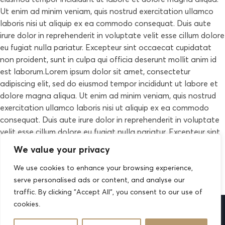
Ut enim ad minim veniam, quis nostrud exercitation ullamco
laboris nisi ut aliquip ex ea commodo consequat. Duis aute
irure dolor in reprehenderit in voluptate velit esse cillum dolore
eu fugiat nulla pariatur. Excepteur sint occaecat cupidatat
non proident, sunt in culpa qui officia deserunt mollit anim id
est laborum.Lorem ipsum dolor sit amet, consectetur
adipiscing elit, sed do eiusmod tempor incididunt ut labore et
dolore magna aliqua. Ut enim ad minim veniam, quis nostrud
exercitation ullamco laboris nisi ut aliquip ex ea commodo
consequat. Duis aute irure dolor in reprehenderit in voluptate
velit esse cillum dolore eu fugiat nulla pariatur. Excepteur sint
occaecat cupidatat non proident, sunt in culpa qui officia
We value your privacy
deserunt mollit anim id est laborum.
We use cookies to enhance your browsing experience,
serve personalised ads or content, and analyse our
traffic. By clicking "Accept All", you consent to our use of
cookies.
2026 © All rights reserved by
Case-Themes