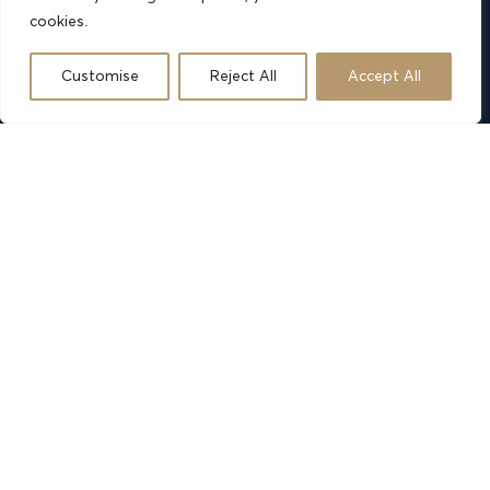
cookies.
Αρχική
Customise
Reject All
Accept All
Σχετικά με εμάς
Επενδύσεις
Επικοινωνία
Copyright © 2025 by
Inspire Web
Πολιτική Απορρήτου