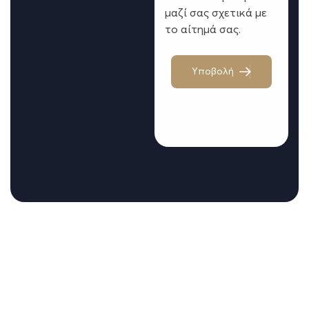
μαζί σας σχετικά με
το αίτημά σας.
Υ
π
ο
β
ο
λ
ή